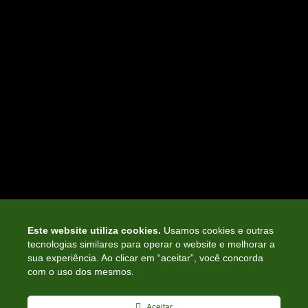
POLÍTICA DE PRIVACIDADE
SERVIÇOS
CONVÊNIOS
INFORMATIVOS
NOTÍCIAS
ASSOCIE-SE
CURSOS E PALESTRAS
SIGA-NOS NAS
MÍDIAS SOCIAIS
Este website utiliza cookies.
Usamos cookies e outras
tecnologias similares para operar o website e melhorar a
sua experiência. Ao clicar em “aceitar”, você concorda
CONHEÇA A HISTÓRIA DO SINDICONT
com o uso dos mesmos.
LEIA NOSSO LIVRO
Aceitar