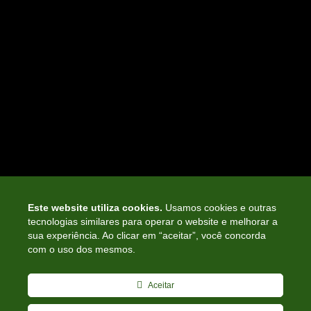
SERVIÇOS
CONVÊNIOS
INFORMATIVOS
NOTÍCIAS
ASSOCIE-SE
CURSOS E PALESTRAS
SIGA-NOS NAS
MÍDIAS SOCIAIS
Este website utiliza cookies.
Usamos cookies e outras
tecnologias similares para operar o website e melhorar a
sua experiência. Ao clicar em “aceitar”, você concorda
CONHEÇA A HISTÓRIA DO SINDICONT
com o uso dos mesmos.
LEIA NOSSO LIVRO
Aceitar